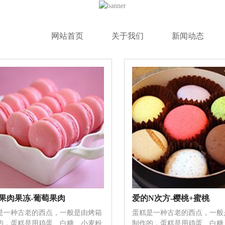
网站首页
关于我们
新闻动态
的位置:
首页
>
美食甜品
>
马卡龙
果肉果冻-葡萄果肉
爱的N次方-樱桃+蜜桃
是一种古老的西点，一般是由烤箱
蛋糕是一种古老的西点，一般
的，蛋糕是用鸡蛋、白糖、小麦粉
制作的，蛋糕是用鸡蛋、白糖