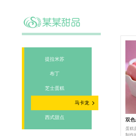
美食甜品
您当前
提拉米苏
布丁
芝士蛋糕
马卡龙
西式甜点
双色
蛋糕
制作