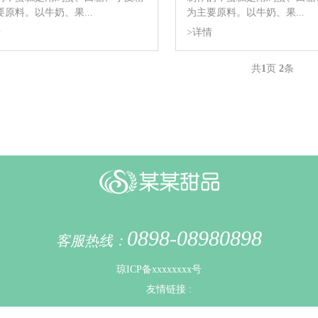
要原料。以牛奶、果...
为主要原料。以牛奶、果...
情
>详情
共
1
页
2
条
0898-08980898
客服热线：
琼ICP备xxxxxxxx号
友情链接 :